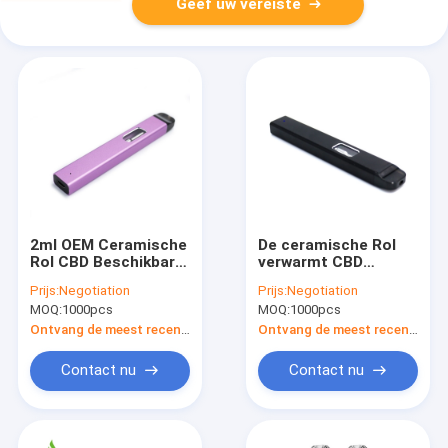
Geef uw vereiste
2ml OEM Ceramische
De ceramische Rol
Rol CBD Beschikbare
verwarmt CBD
Vape
Beschikbare Vape
Prijs:
Negotiation
Prijs:
Negotiation
voor
MOQ:
1000pcs
MOQ:
1000pcs
Ontvang de meest recente Prijs
Ontvang de meest recente Prijs
Contact nu
Contact nu