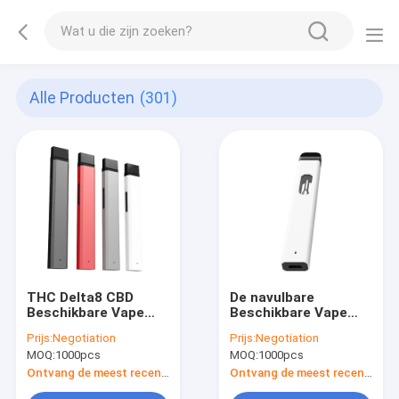
Alle Producten
(301)
THC Delta8 CBD
De navulbare
Beschikbare Vape
Beschikbare Vape
Pen Device
Pen van 2ml CBD
Prijs:
Negotiation
Prijs:
Negotiation
MOQ:
1000pcs
MOQ:
1000pcs
Ontvang de meest recente Prijs
Ontvang de meest recente Prijs