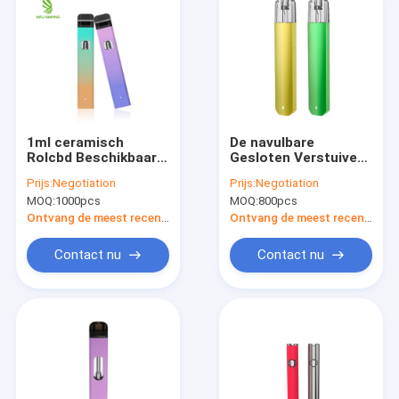
1ml ceramisch
De navulbare
Rolcbd Beschikbaar
Gesloten Verstuiver
Vape Apparaat
Vape Pen Pod van de
Prijs:
Negotiation
Prijs:
Negotiation
Systeempeul
MOQ:
1000pcs
MOQ:
800pcs
Ontvang de meest recente Prijs
Ontvang de meest recente Prijs
Contact nu
Contact nu
Thuis
Producten
Over ons