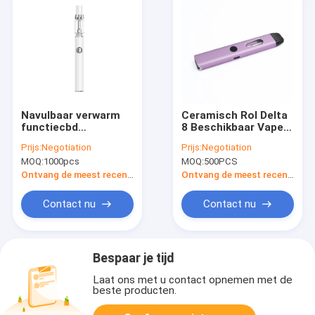
Navulbaar verwarm
Ceramisch Rol Delta
functiecbd
8 Beschikbaar Vape
Beschikbare Vape
Apparaat
Prijs:
Negotiation
Prijs:
Negotiation
Pen voor
MOQ:
1000pcs
MOQ:
500PCS
Ontvang de meest recente Prijs
Ontvang de meest recente Prijs
Contact nu
Contact nu
Bespaar je tijd
Laat ons met u contact opnemen met de
beste producten.