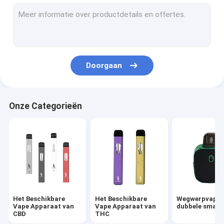
Beschikbare Vape-Pen
510 draadpatroon
Vape Pen Battery
Doorgaan
Onze Categorieën
Het Beschikbare
Het Beschikbare
Wegwerpvape 
Vape Apparaat van
Vape Apparaat van
dubbele smaa
CBD
THC