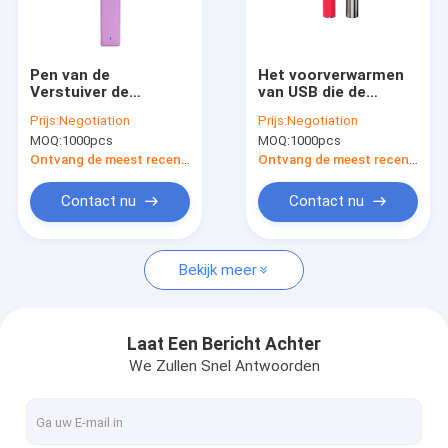
Contacteer ons
Pen van de
Het voorverwarmen
Verstuiver de
van USB die de
Het Beschikbare Vape Apparaat van CBD
Beschikbare Vape
Batterij van 510
Prijs:
Negotiation
Prijs:
Negotiation
van CBD 2ml
Draadvape laden
MOQ:
1000pcs
MOQ:
1000pcs
Het Beschikbare Vape Apparaat van THC
Ontvang de meest recente Prijs
Ontvang de meest recente Prijs
Wegwerpvape met dubbele smaak
Contact nu
Contact nu
Wegwerp elektronische sigaret
Bekijk meer
Navulbare elektronische sigaret
CBD-vape-patroon
Laat Een Bericht Achter
We Zullen Snel Antwoorden
Beschikbaar Vape-Peulapparaat
Beschikbare Peulapparaten