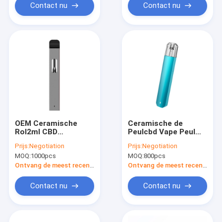
Contact nu
Contact nu
OEM Ceramische
Ceramische de
Rol2ml CBD
Peulcbd Vape Peul
Beschikbare Vape
van het Rol2ml
Prijs:
Negotiation
Prijs:
Negotiation
Pen
Patroon Gesloten
MOQ:
1000pcs
MOQ:
800pcs
Systeem
Ontvang de meest recente Prijs
Ontvang de meest recente Prijs
Contact nu
Contact nu