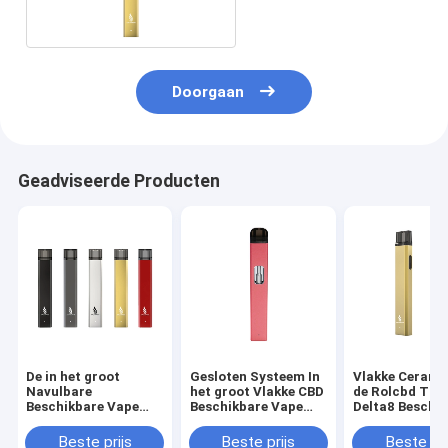
Doorgaan
Geadviseerde Producten
De in het groot
Gesloten Systeem In
Vlakke Cerami
Navulbare
het groot Vlakke CBD
de Rolcbd TH
Beschikbare Vape
Beschikbare Vape
Delta8 Beschi
Pen van CBD HHC
Pen
Vape Pen van 
Beste prijs
Beste prijs
Beste pri