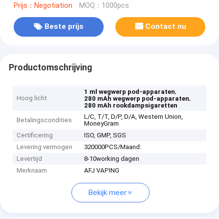
Prijs：Negotiation
MOQ：1000pcs
Beste prijs
Contact nu
Productomschrijving
,
1 ml wegwerp pod-apparaten
Hoog licht
,
280 mAh wegwerp pod-apparaten
280 mAh rookdampsigaretten
L/C, T/T, D/P, D/A, Western Union,
Betalingscondities
MoneyGram
Certificering
ISO, GMP, SGS
Levering vermogen
320000PCS/Maand:
Levertijd
8-10working dagen
Merknaam
AFJ VAPING
Bekijk meer